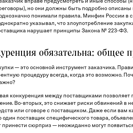
заказчик вправе предусмотреть и иные способы (
еговоры), но они должны быть подробно описаны
однозначно понимали правила. Минфин России в 
днократно указывал, что злоупотребление закупк
оставщика нарушает принципы Закона № 223-ФЗ.
куренция обязательна: общее 
упки — это основной инструмент заказчика. Прави
ентную процедуру всегда, когда это возможно. Поч
ажно?
овая конкуренция между поставщиками позволяет 
ние. Во-вторых, это снижает риски обвинений в 
дств или сговоре с поставщиком. Даже если вам ка
о один поставщик специфического товара, объявл
 принести сюрприз — неожиданно могут появитьс