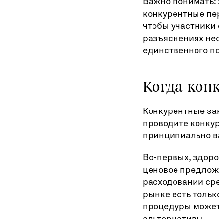
Важно понимать: 
конкурентные пер
чтобы участники 
разъяснениях нео
единственного п
Когда кон
Конкурентные зак
проводите конкур
принципиально в
Во-первых, здор
ценовое предложе
расходовании сре
рынке есть тольк
процедуры может
альтернативы.