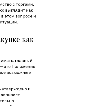
ство с торгами,
ко выглядит как
в этом вопросе и
ситуации.
акупке как
имать: главный
 — это Положение
 все возможные
ь утверждено и
навливает
ятельно