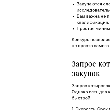
Закупаются сло
исследовательс
Вам важна не п
квалификация.
Простая миними
Конкурс позволяе
не просто самого
Запрос ко
закупок
Запрос котировок
Однако есть два 
быстрой.
1. Скорость. Сро