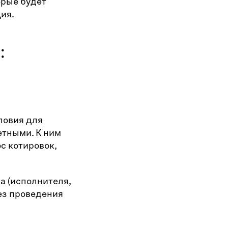
орые будет
ия.
:
ловия для
етными. К ним
с котировок,
а (исполнителя,
ез проведения