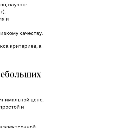
во, научно-
г).
ия и
изкому качеству.
кса критериев, а
 небольших
инимальной цене.
простой и
 в электронной