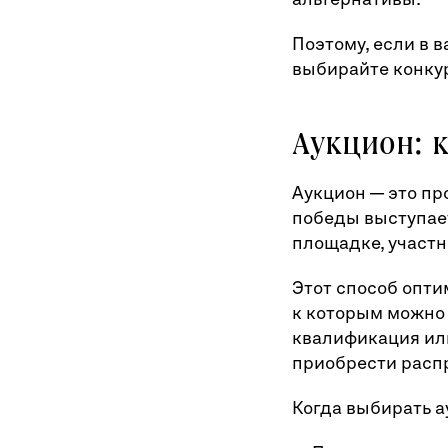
Поэтому, если в 
выбирайте конкур
Аукцион: 
Аукцион — это пр
победы выступает
площадке, участн
Этот способ опти
к которым можно
квалификация или
приобрести расп
Когда выбирать а