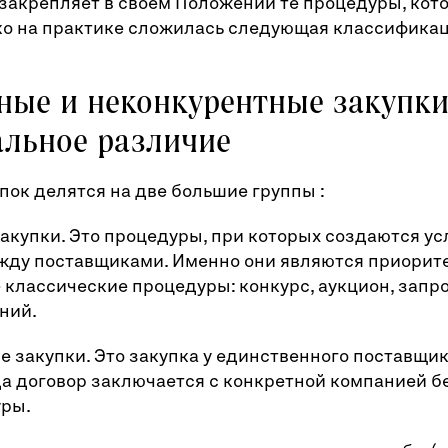
закрепляет в своем Положении те процедуры, кот
ко на практике сложилась следующая классификац
ные и неконкурентные закупки
льное различие
пок делятся на две большие группы :
закупки. Это процедуры, при которых создаются ус
жду поставщиками. Именно они являются приорит
 классические процедуры: конкурс, аукцион, запро
ний.
е закупки. Это закупка у единственного поставщик
да договор заключается с конкретной компанией б
уры.