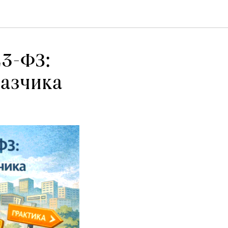
23-ФЗ:
казчика