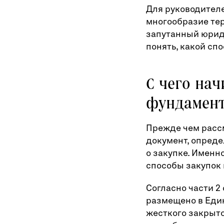
Для руководителе
многообразие тер
запутанный юриди
понять, какой сп
С чего нач
фундамен
Прежде чем расс
документ, опред
о закупке. Именн
способы закупок 
Согласно части 2
размещено в Един
жесткого закрыто