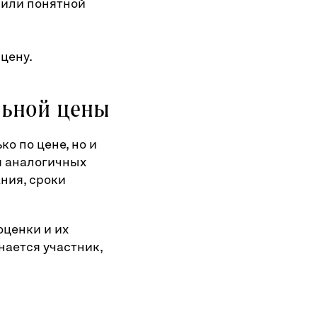
 или понятной
цену.
льной цены
ко по цене, но и
я аналогичных
ния, сроки
оценки и их
нается участник,