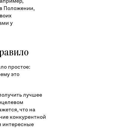
например,
 в Положении,
своих
ами у
правило
ло простое:
ему это
получить лучшее
нецелевом
жется, что на
ение конкурентной
я интересные