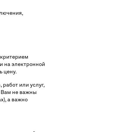
ключения,
 критерием
ни на электронной
ь цену.
 работ или услуг,
 Вам не важны
), а важно